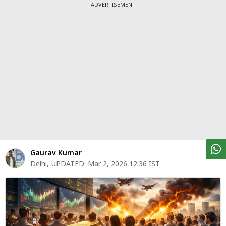
पर्सनल
ADVERTISEMENT
फाइनेंस
टेक्नोलॉजी
म्यूचु्अल
फंड
ऑटो
मार्केट
शेयर
Gaurav Kumar
बाज़ार
Delhi
,
UPDATED:
Mar 2, 2026 12:36 IST
ट्रेंडिंग
बिजनेस
न्यूज
वीडियो