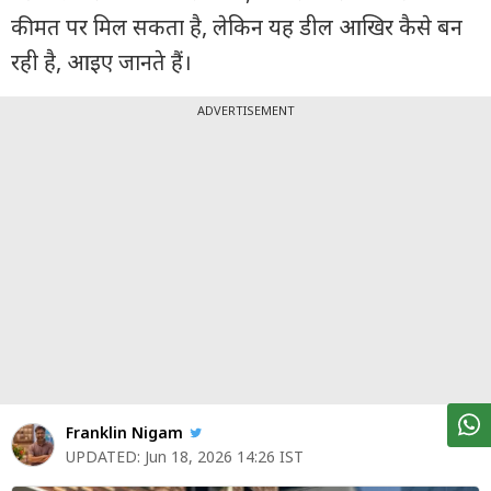
पर्सनल
कीमत पर मिल सकता है, लेकिन यह डील आखिर कैसे बन
फाइनेंस
रही है, आइए जानते हैं।
टेक्नोलॉजी
ADVERTISEMENT
म्यूचु्अल
फंड
ऑटो
मार्केट
शेयर
बाज़ार
ट्रेंडिंग
बिजनेस
न्यूज
Franklin Nigam
UPDATED:
Jun 18, 2026 14:26 IST
वीडियो