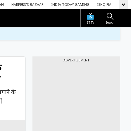
AN
HARPERS'S BAZAAR
INDIA TODAY GAMING
ISHQ FM
BT TV
Search
ADVERTISEMENT
े
स
लगाने के
भी