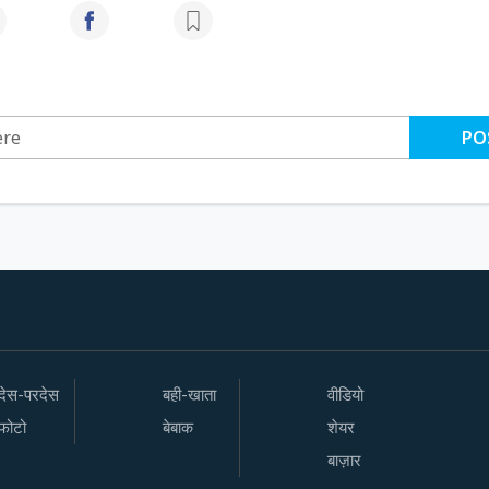
PO
देस-परदेस
बही-खाता
वीडियो
फोटो
बेबाक
शेयर
बाज़ार