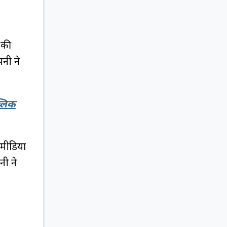
द की
पनी ने
्लिक
 मीडिया
ी ने