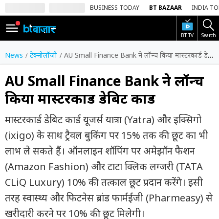
BUSINESS TODAY
BT BAZAAR
INDIA T
BT TV
Search
SIGN
IN
News
टेक्नोलॉजी
AU Small Finance Bank ने लॉन्च किया मास्टरकार्ड डेबिट कार्ड
Dark
Mode
AU Small Finance Bank ने लॉन्च
किया मास्टरकार्ड डेबिट कार्ड
होम
मास्टरकार्ड डेबिट कार्ड यूजर्स यात्रा (Yatra) और इक्सिगो
शेयर
बाज़ार
(ixigo) के साथ ट्रैवल बुकिंग पर 15% तक की छूट का भी
लाभ ले सकते हैं। ऑनलाइन शॉपिंग पर अमेझॉन फैशन
वीडियो
(Amazon Fashion) और टाटा क्लिक लग्जरी (TATA
ट्रेंडिंग
CLiQ Luxury) 10% की तत्काल छूट प्रदान करेंगे। इसी
बिजनेस
तरह स्वास्थ्य और फिटनेस ब्रांड फार्मईजी (Pharmeasy) से
न्यूज
खरीदारी करने पर 10% की छूट मिलेगी।