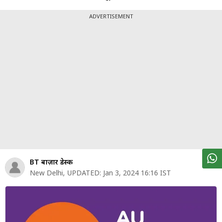
पर्सनल
फाइनेंस
ADVERTISEMENT
टेक्नोलॉजी
म्यूचु्अल
फंड
ऑटो
मार्केट
शेयर
बाज़ार
BT बाज़ार डेस्क
ट्रेंडिंग
New Delhi
,
UPDATED:
Jan 3, 2024 16:16 IST
बिजनेस
न्यूज
वीडियो