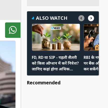
ALSO WATCH
FD, RD या SIP - पहली सैलरी
RBI के नए निय
को किस ऑप्शन में करें निवेश?
पर बैंक और रिक
जानिए कहां होगा अधिक
कर सकेंगे मनम
फायदा
अपने नए अधि
Recommended