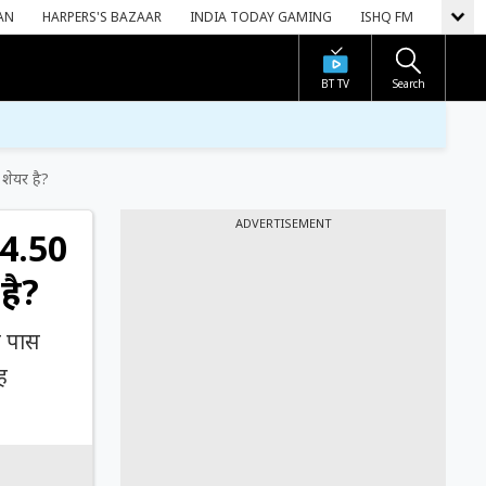
AN
HARPERS'S BAZAAR
INDIA TODAY GAMING
ISHQ FM
BT TV
Search
शेयर है?
ADVERTISEMENT
 4.50
है?
े पास
ह