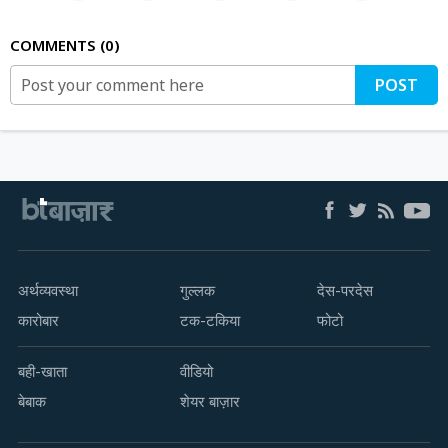
COMMENTS
0
POST
अर्थव्यवस्था
गुल्लक
देस-परदेस
कारोबार
टक-टकिया
फोटो
बही-खाता
वीडियो
बेबाक
शेयर बाज़ार