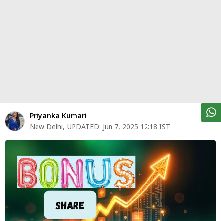
पर्सनल
फाइनेंस
टेक्नोलॉजी
म्यूचु्अल
फंड
ऑटो
मार्केट
Priyanka Kumari
New Delhi
,
UPDATED:
Jun 7, 2025 12:18 IST
शेयर
बाज़ार
ट्रेंडिंग
बिजनेस
न्यूज
वीडियो