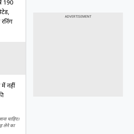
्ष ₹190
िटेड,
ADVERTISEMENT
 रनिंग
ें नहीं
की
 जाना चाहिए।
ह लेने का