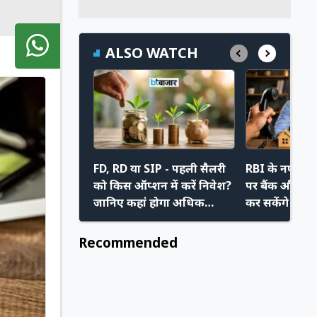
ALSO WATCH
FD, RD या SIP - पहली सैलरी
RBI के नए निय
को किस ऑप्शन में करें निवेश?
पर बैंक और रिक
जानिए कहां होगा अधिक
कर सकेंगे मनम
फायदा
अपने नए अधि
Recommended