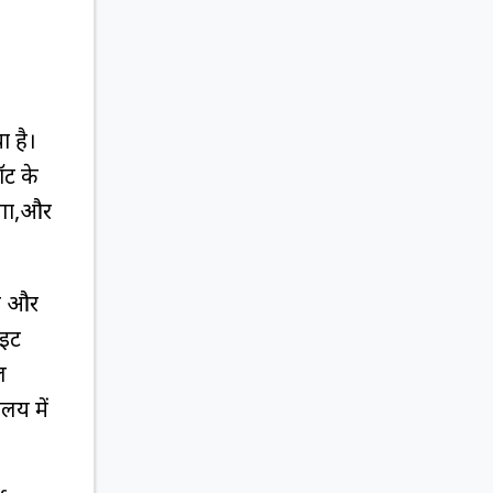
ा है।
ॉट के
एगा,और
षण और
ाइट
ल
लय में