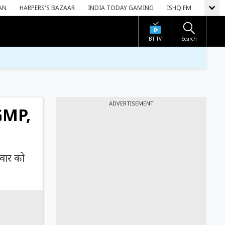
AN
HARPERS'S BAZAAR
INDIA TODAY GAMING
ISHQ FM
BT TV
Search
ADVERTISEMENT
 GMP,
रवार को