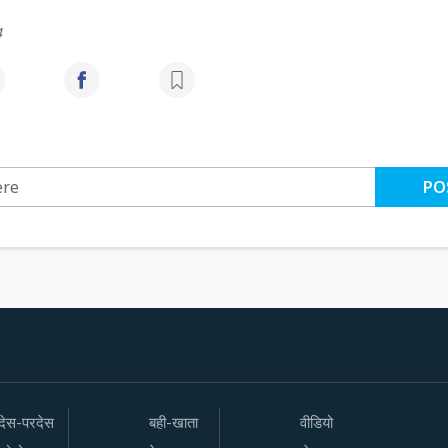
4
PO
देस-परदेस
बही-खाता
वीडियो