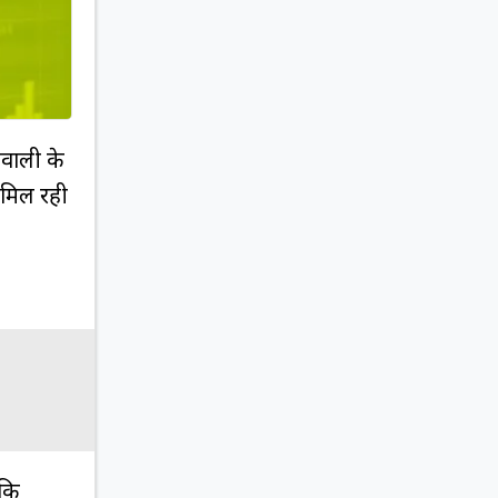
कवाली के
 मिल रही
बकि