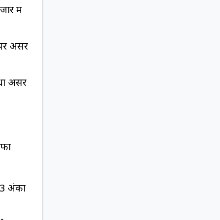
ार में
ा पर असर
ीधा असर
ाफा
 अंकों