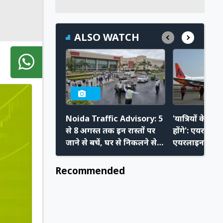
ALSO WATCH
Noida Traffic Advisory: 5
'यात्रियों के प
से 8 अगस्त तक इन रास्तों पर
होंगे': एयरपोर्ट
जाने से बचें, घर से निकलने से
एयरलाइन चलाने 
पहले चेक करें ट्रैफिक
बोले Akasa C
एडवाइजरी
Recommended