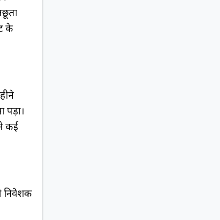
अछूता
ट के
हीने
ा पड़ा।
ने कई
शी निवेशक