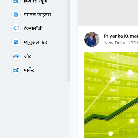
बिजनेस न्यूज
पर्सनल फाइनेंस
टेक्नोलॉजी
Priyanka Kumar
म्यूचु्अल फंड
New Delhi
,
UPDA
ऑटो
मार्केट