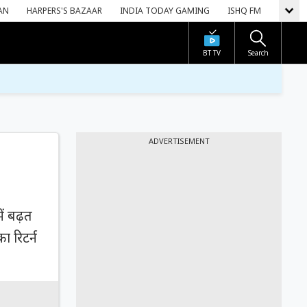
AN
HARPERS'S BAZAAR
INDIA TODAY GAMING
ISHQ FM
BT TV
Search
ADVERTISEMENT
ं बढ़त
ा रिटर्न