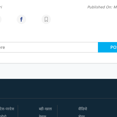
i
Published On:
M
PO
देस-परदेस
बही-खाता
वीडियो
फोटो
बेबाक
शेयर