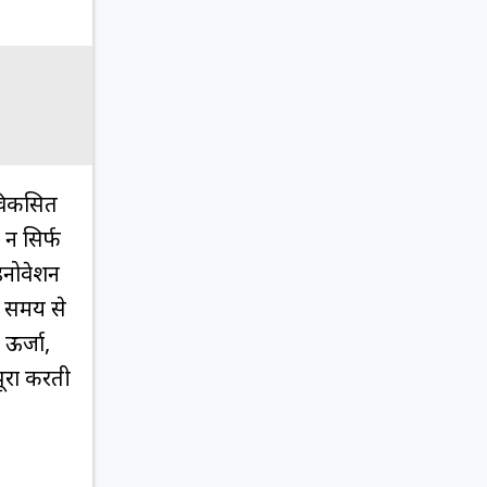
 विकसित
 न सिर्फ
 इनोवेशन
े समय से
 ऊर्जा,
पूरा करती