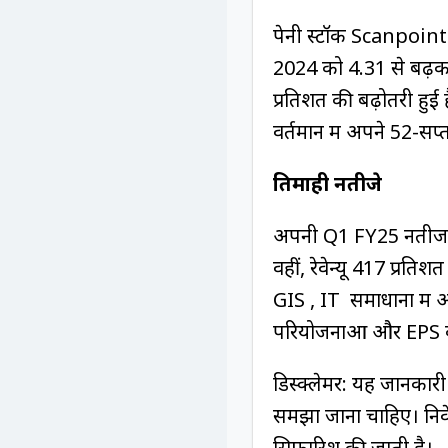
पेनी स्टॉक Scanpoint
2024 को ₹4.31 से बढ़क
प्रतिशत की बढ़ोतरी हुई ह
वर्तमान में अपने 52-सप्
तिमाही नतीजे
अपनी Q1 FY25 नतीजों को
वहीं, रेवेन्यू 417 प्र
GIS , IT समाधानों में अ
परियोजनाओं और EPS कॉन्ट
डिस्क्लेमर: यह जानकारी 
समझा जाना चाहिए। निवेश
सिफारिश की जाती है।