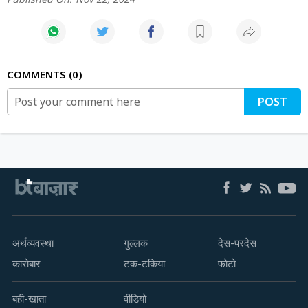
COMMENTS
0
POST
अर्थव्यवस्था
गुल्लक
देस-परदेस
कारोबार
टक-टकिया
फोटो
बही-खाता
वीडियो