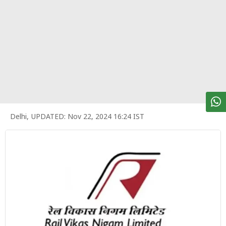
पर्सनल
फाइनेंस
टेक्नोलॉजी
म्यूचु्अल
फंड
ऑटो
मार्केट
Delhi
,
UPDATED:
Nov 22, 2024 16:24 IST
शेयर
बाज़ार
ट्रेंडिंग
बिजनेस
न्यूज
वीडियो