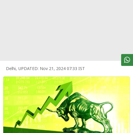
पर्सनल
फाइनेंस
टेक्नोलॉजी
म्यूचु्अल
फंड
ऑटो
मार्केट
Delhi
,
UPDATED:
Nov 21, 2024 07:33 IST
शेयर
बाज़ार
ट्रेंडिंग
बिजनेस
न्यूज
वीडियो