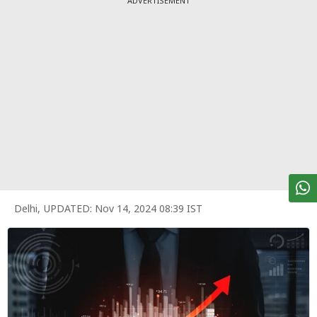
ADVERTISEMENT
पर्सनल
फाइनेंस
टेक्नोलॉजी
म्यूचु्अल
फंड
ऑटो
मार्केट
Delhi
,
UPDATED:
Nov 14, 2024 08:39 IST
शेयर
बाज़ार
ट्रेंडिंग
बिजनेस
न्यूज
वीडियो