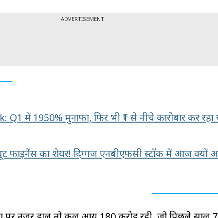
ADVERTISEMENT
 Q1 में 1950% मुनाफा, फिर भी ₹1 से नीचे कारोबार कर रहा य
ूट फाइनेंस का शेयर! दिग्गज एनबीएफसी स्टॉक में आज क्यों 
ं पर नजर डालें तो कुल आय ₹180 करोड़ रही, जो पिछले साल ₹7