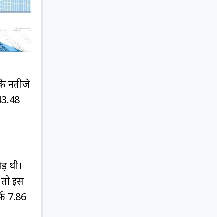
के नतीजे
₹43.48
ड़ थी।
 तो इस
फ ₹7.86