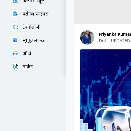
बिजनेस न्यूज
पर्सनल फाइनेंस
टेक्नोलॉजी
Priyanka Kumar
म्यूचु्अल फंड
Delhi
,
UPDATED:
ऑटो
मार्केट