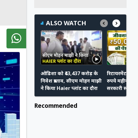
ALSO WATCH
ओडिशा को ₹43,437 करोड़ के
रिटायरमेंट के 
निवेश प्रस्ताव, सीएम मोहन माझी
रुपये महीना चा
ने किया Haier प्लांट का दौरा
सरकारी स्कीम मे
Recommended