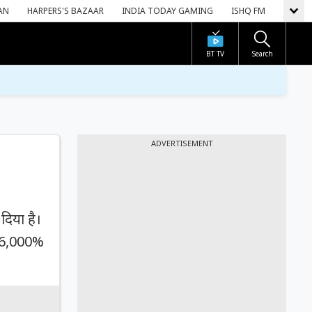
AN
HARPERS'S BAZAAR
INDIA TODAY GAMING
ISHQ FM
BT TV
Search
ADVERTISEMENT
िया है।
ं 36,000%