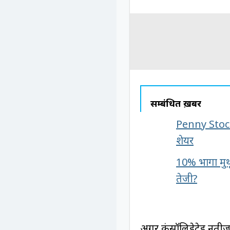
सम्बंधित ख़बरें
Penny Stock:
शेयर
10% भागा मुथ
तेजी?
अगर कंसॉलिडेटेड नतीजो