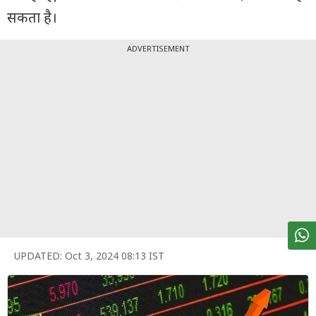
पर्सनल
सकता है।
फाइनेंस
टेक्नोलॉजी
ADVERTISEMENT
म्यूचु्अल
फंड
ऑटो
मार्केट
शेयर
बाज़ार
ट्रेंडिंग
UPDATED:
Oct 3, 2024 08:13 IST
बिजनेस
न्यूज
वीडियो