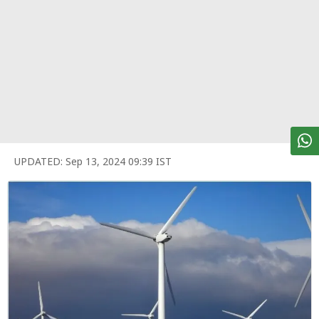
पर्सनल
फाइनेंस
टेक्नोलॉजी
म्यूचु्अल
फंड
ऑटो
मार्केट
UPDATED:
Sep 13, 2024 09:39 IST
शेयर
बाज़ार
ट्रेंडिंग
बिजनेस
न्यूज
वीडियो