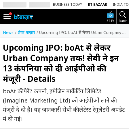
BUSINESS TODAY
BT BAZAAR
INDIA T
BT TV
Search
SIGN
IN
News
शेयर बाज़ार
Upcoming IPO: boAt से लेकर Urban Company तक! सेबी ने इन 13 कंपनियों को दी आईपीओ की मंजूरी - Details
Dark
Mode
Upcoming IPO: boAt से लेकर
Urban Company तक! सेबी ने इन
होम
13 कंपनियों को दी आईपीओ की
शेयर
मंजूरी - Details
बाज़ार
वीडियो
boAt की पेरेंट कंपनी, इमैजिन मार्केटिंग लिमिटेड
(Imagine Marketing Ltd) को आईपीओ लाने की
ट्रेंडिंग
मंजूरी दे दी है। यह जानकारी सेबी की लेटेस्ट रेगुलेटरी अपडेट
बिजनेस
में दी गई।
न्यूज