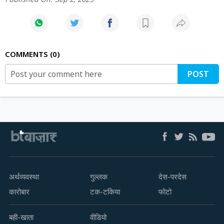
COMMENTS
0
POST
अर्थव्यवस्था
गुल्लक
देस-परदेस
कारोबार
टक-टकिया
फोटो
बही-खाता
वीडियो