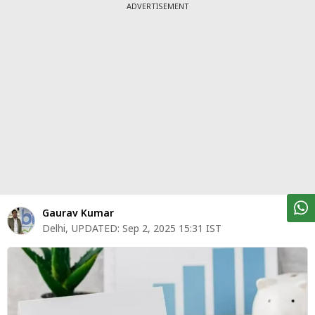
पर्सनल
ADVERTISEMENT
फाइनेंस
टेक्नोलॉजी
म्यूचु्अल
फंड
ऑटो
मार्केट
शेयर
Gaurav Kumar
बाज़ार
Delhi
,
UPDATED:
Sep 2, 2025 15:31 IST
ट्रेंडिंग
बिजनेस
न्यूज
वीडियो