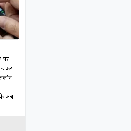
व पर
रेड कर
ुजलॉन
।
 कि अब