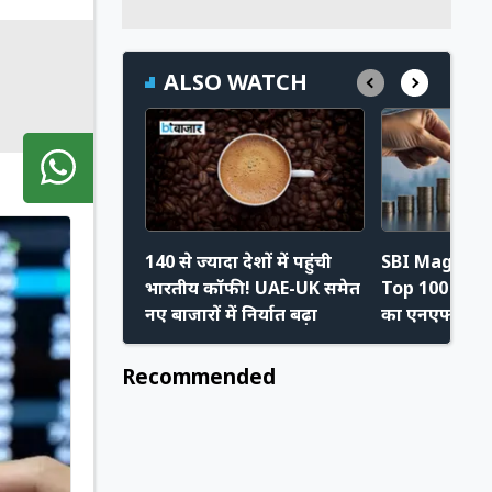
ALSO WATCH
140 से ज्यादा देशों में पहुंची
SBI Magnum 
भारतीय कॉफी! UAE-UK समेत
Top 100 Lon
नए बाजारों में निर्यात बढ़ा
का एनएफओ आज
चेक करें डिटेल्स
Recommended