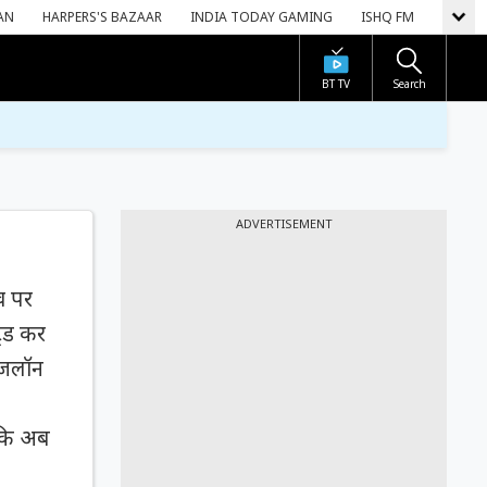
AN
HARPERS'S BAZAAR
INDIA TODAY GAMING
ISHQ FM
BT TV
Search
ADVERTISEMENT
व पर
रेड कर
ुजलॉन
।
 कि अब