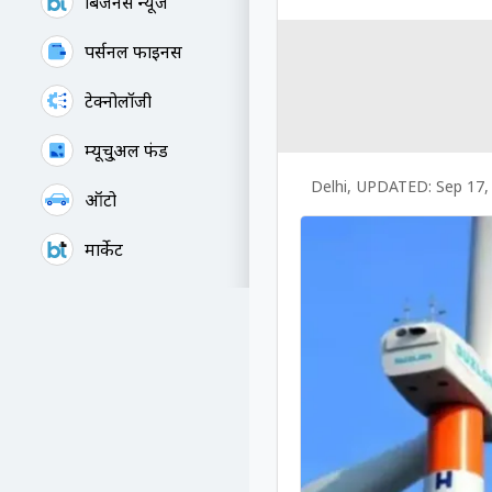
बिजनेस न्यूज
पर्सनल फाइनेंस
टेक्नोलॉजी
म्यूचु्अल फंड
Delhi
,
UPDATED:
Sep 17,
ऑटो
मार्केट