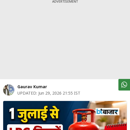
पर्सनल
ADVERTISEMENT
फाइनेंस
टेक्नोलॉजी
म्यूचु्अल
फंड
ऑटो
मार्केट
शेयर
Gaurav Kumar
बाज़ार
UPDATED:
Jun 29, 2026 21:55 IST
ट्रेंडिंग
बिजनेस
न्यूज
वीडियो