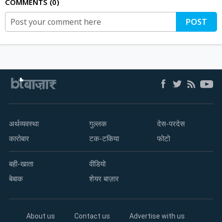
COMMENTS
0
POST
अर्थव्यवस्था
गुल्लक
देस-परदेस
कारोबार
टक-टकिया
फोटो
बही-खाता
वीडियो
बेबाक
शेयर बाज़ार
About us
Contact us
Advertise with us