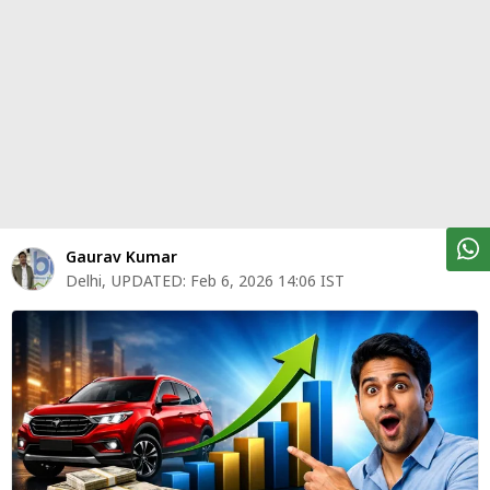
पर्सनल
फाइनेंस
टेक्नोलॉजी
म्यूचु्अल
फंड
ऑटो
मार्केट
Gaurav Kumar
Delhi
,
UPDATED:
Feb 6, 2026 14:06 IST
शेयर
बाज़ार
ट्रेंडिंग
बिजनेस
न्यूज
वीडियो