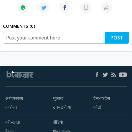
COMMENTS
0
POST
अर्थव्यवस्था
गुल्लक
देस-परदेस
कारोबार
टक-टकिया
फोटो
बही-खाता
वीडियो
बेबाक
शेयर बाज़ार