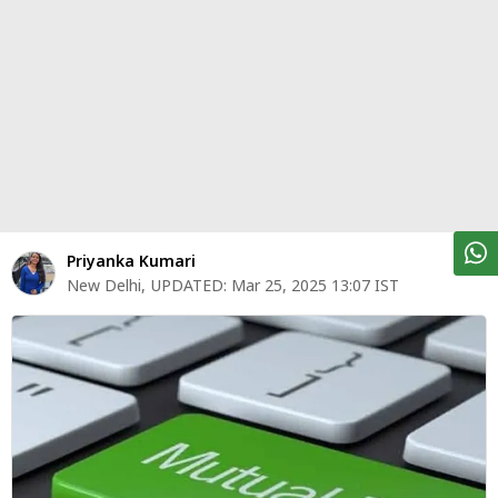
पर्सनल
फाइनेंस
टेक्नोलॉजी
म्यूचु्अल
फंड
ऑटो
मार्केट
Priyanka Kumari
New Delhi
,
UPDATED:
Mar 25, 2025 13:07 IST
शेयर
बाज़ार
ट्रेंडिंग
बिजनेस
न्यूज
वीडियो