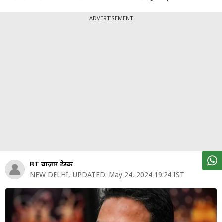
पर्सनल
फाइनेंस
ADVERTISEMENT
टेक्नोलॉजी
म्यूचु्अल
फंड
ऑटो
मार्केट
शेयर
बाज़ार
BT बाज़ार डेस्क
ट्रेंडिंग
NEW DELHI
,
UPDATED:
May 24, 2024 19:24 IST
बिजनेस
न्यूज
वीडियो