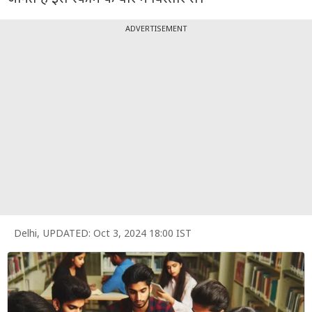
पर्सनल
फाइनेंस
ADVERTISEMENT
टेक्नोलॉजी
म्यूचु्अल
फंड
ऑटो
मार्केट
शेयर
बाज़ार
Delhi
,
UPDATED:
Oct 3, 2024 18:00 IST
ट्रेंडिंग
बिजनेस
न्यूज
वीडियो