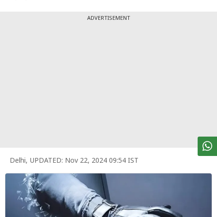
पर्सनल
फाइनेंस
ADVERTISEMENT
टेक्नोलॉजी
म्यूचु्अल
फंड
ऑटो
मार्केट
शेयर
बाज़ार
Delhi
,
UPDATED:
Nov 22, 2024 09:54 IST
ट्रेंडिंग
बिजनेस
न्यूज
वीडियो