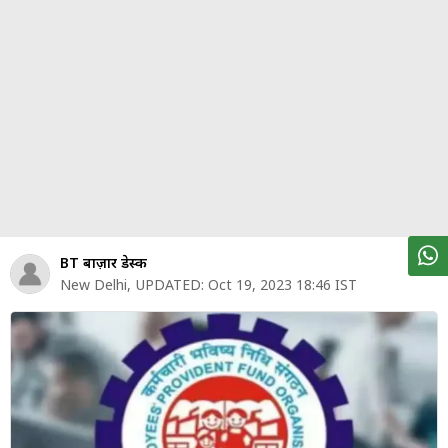
पर्सनल
फाइनेंस
टेक्नोलॉजी
म्यूचु्अल
फंड
ऑटो
मार्केट
BT बाज़ार डेस्क
New Delhi
,
UPDATED:
Oct 19, 2023 18:46 IST
शेयर
बाज़ार
ट्रेंडिंग
बिजनेस
न्यूज
वीडियो