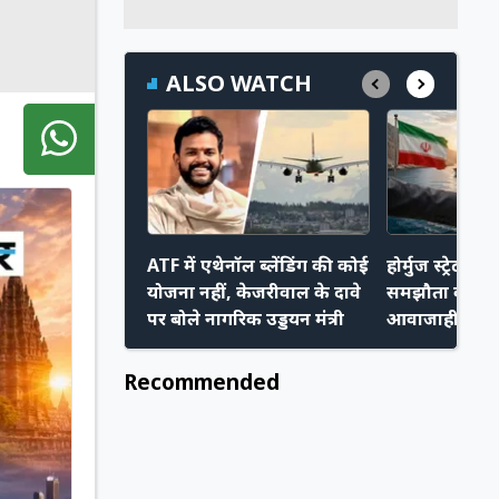
ALSO WATCH
ATF में एथेनॉल ब्लेंडिंग की कोई
होर्मुज स्ट्रेट प
योजना नहीं, केजरीवाल के दावे
समझौता करीब,
पर बोले नागरिक उड्डयन मंत्री
आवाजाही हो स
Recommended