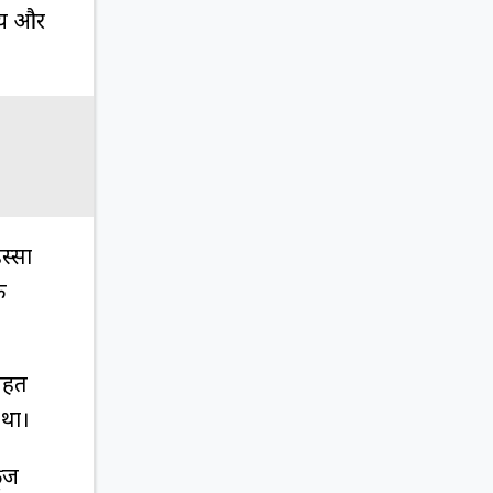
टीय और
िस्सा
ि
।
तहत
 था।
रूज