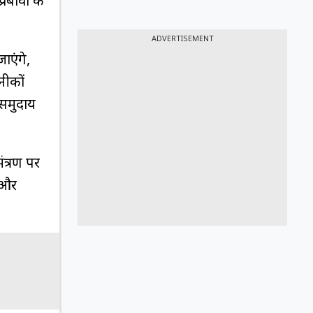
प्रबोवो के
ADVERTISEMENT
ाएंगे,
नीकों
 समुदाय
ंत्रण पर
ो और