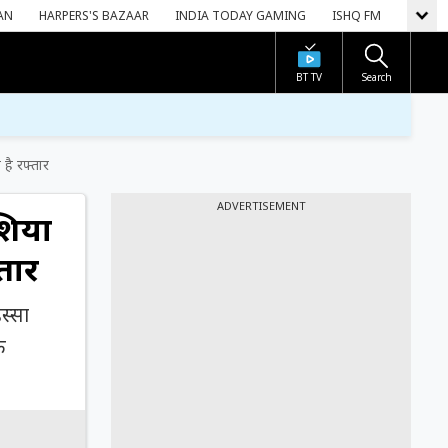
AN
HARPERS'S BAZAAR
INDIA TODAY GAMING
ISHQ FM
BT TV
Search
 है रफ्तार
ADVERTISEMENT
ेशिया
तार
िस्सा
ि
।