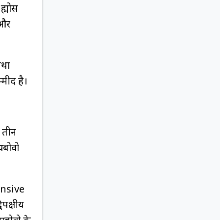
ह्मोस
 और
तथा
्मीद है।
े तीन
्रबोवो
ensive
पक्षीय