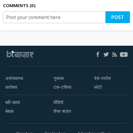
COMMENTS
0
POST
अर्थव्यवस्था
गुल्लक
देस-परदेस
कारोबार
टक-टकिया
फोटो
बही-खाता
वीडियो
बेबाक
शेयर बाज़ार