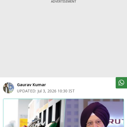
पर्सनल
ADVERTISEMENT
फाइनेंस
टेक्नोलॉजी
म्यूचु्अल
फंड
ऑटो
मार्केट
शेयर
Gaurav Kumar
बाज़ार
UPDATED:
Jul 3, 2026 10:30 IST
ट्रेंडिंग
बिजनेस
न्यूज
वीडियो