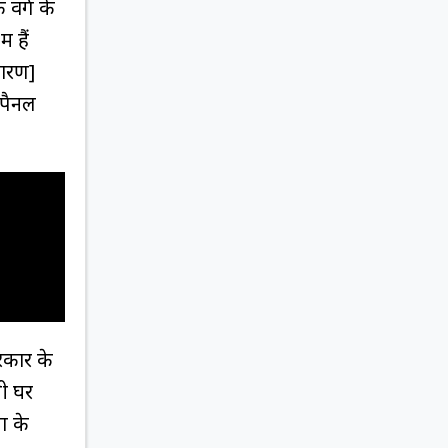
 वर्ग के
 हैं
कारण]
 पैनल
रकार के
ती घर
ग के