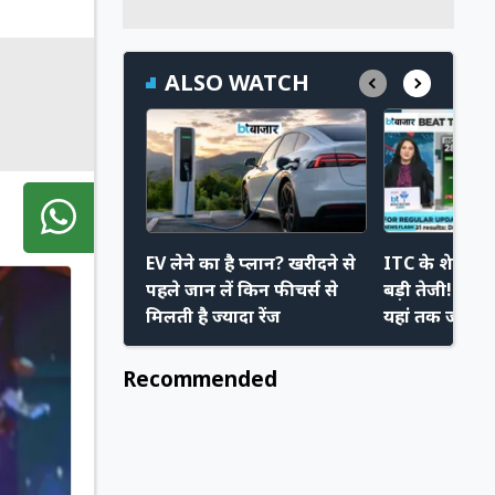
ALSO WATCH
EV लेने का है प्लान? खरीदने से
ITC के शेयर मे
पहले जान लें किन फीचर्स से
बड़ी तेजी! ₹307
मिलती है ज्यादा रेंज
यहां तक जाएगा
टारगेट और स्टॉ
Recommended