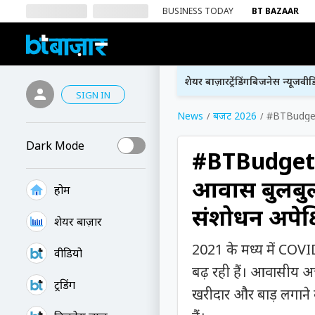
BUSINESS TODAY
BT BAZAAR
शेयर बाज़ार
ट्रेंडिंग
बिजनेस न्यूज
वीड
SIGN IN
News
बजट 2026
#BTBudgetRo
Dark Mode
#BTBudgetRou
आवास बुलबुला 
होम
संशोधन अपेक
शेयर बाज़ार
2021 के मध्य में COVID
वीडियो
बढ़ रही हैं। आवासीय अचल 
ट्रेंडिंग
खरीदार और बाड़ लगाने 