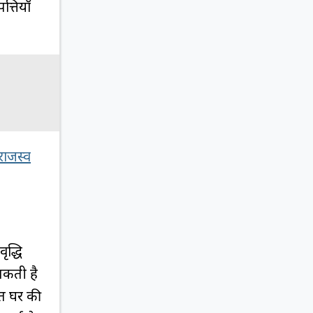
त्तियाँ
ाजस्व
ृद्धि
सकती है
सत घर की