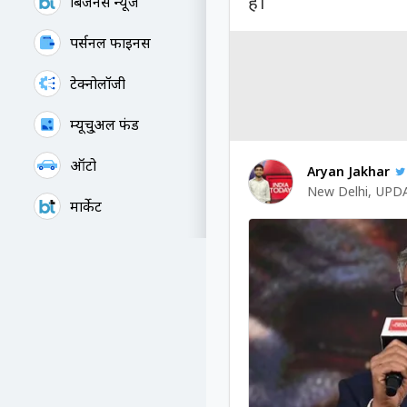
हैं।
बिजनेस न्यूज
पर्सनल फाइनेंस
टेक्नोलॉजी
म्यूचु्अल फंड
ऑटो
Aryan Jakhar
New Delhi
,
UPDA
मार्केट