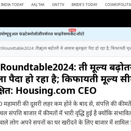
INDIA TODAY
AAJ TAK
GNTTV
BRIDE'S TODAY
COSMOPOLITI
New
ियो
म्यूचुअल फंड
टेक्नोलॉजी
पर्सनल फाइनेंस
मार्केट
ऑटो
undtable2024: तीव्र मूल्य बढ़ोतरी से आवास बुलबुला पैदा हो रहा है; किफायती मू
ndtable2024: तीव्र मूल्य बढ़ोतर
पैदा हो रहा है; किफायती मूल्य सीम
्षित: Housing.com CEO
 महामारी की दूसरी लहर कम होने के बाद से, संपत्ति की कीमते
संपत्ति बाजार में कीमतों में भारी वृद्धि हुई है क्योंकि संभावि
वाले लोग अपने सपनों का घर खरीदने के लिए बाजार में शामिल