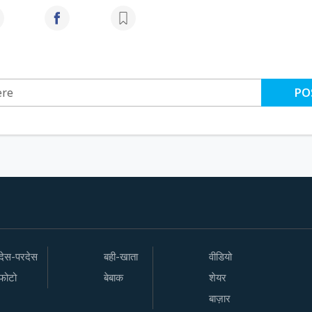
PO
देस-परदेस
बही-खाता
वीडियो
फोटो
बेबाक
शेयर
बाज़ार