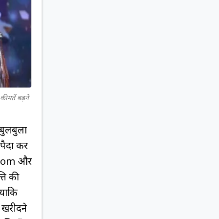
कीमतें बढ़ने
 बुलबुला
 पैदा कर
ng.com और
ति की
्योंकि
 खरीदने