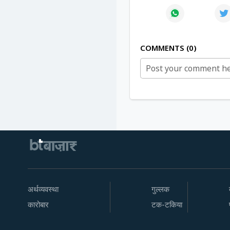
COMMENTS
0
अर्थव्यवस्था
गुल्लक
कारोबार
टक-टकिया