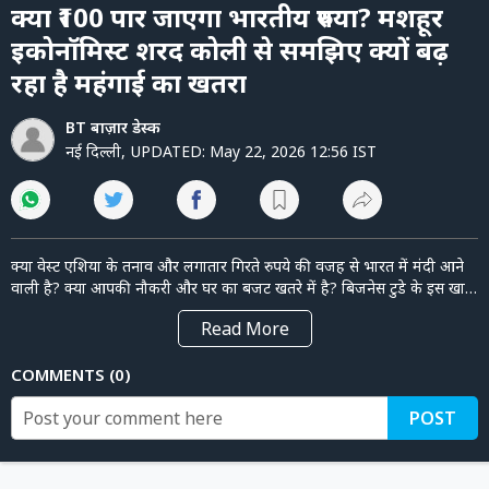
of
पर्सनल
क्या ₹100 पार जाएगा भारतीय रुपया? मशहूर
31
फाइनेंस
minutes,
इकोनॉमिस्ट शरद कोली से समझिए क्यों बढ़
26
seconds
टेक्नोलॉजी
रहा है महंगाई का खतरा
म्यूचु्अल
BT बाज़ार डेस्क
फंड
नई दिल्ली
,
UPDATED:
May 22, 2026 12:56 IST
ऑटो
मार्केट
क्या वेस्ट एशिया के तनाव और लगातार गिरते रुपये की वजह से भारत में मंदी आने
वाली है? क्या आपकी नौकरी और घर का बजट खतरे में है? बिजनेस टुडे के इस खास
शो में देश के दिग्गज इकोनॉमिस्ट शरद कोली ने इस पूरे संकट को 'आर्थिक कोरोना'
शेयर
Read
More
का नाम दिया है। आसान भाषा में समझिए कि कच्चे तेल की बढ़ती कीमतों और
बाज़ार
$110 के पार जाने का आपकी जेब पर क्या असर होगा। इसके साथ ही जानिए इस
COMMENTS
0
ट्रेंडिंग
आर्थिक संकट से बचने का शॉर्ट-टर्म फॉर्मूला और कैसे देश के युवा मैन्युफैक्चरिंग
स्टार्टअप्स के जरिए भारत को आत्मनिर्भर बना सकते हैं। पूरा विश्लेषण इस वीडियो में
बिजनेस
POST
देखें!
न्यूज
वीडियो