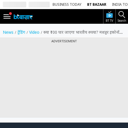
BUSINESS TODAY
BT BAZAAR
INDIA T
BT TV
Search
SIGN
IN
News
ट्रेंडिंग
Video
क्या ₹100 पार जाएगा भारतीय रुपया? मशहूर इकोनॉमिस्ट शरद कोली से समझिए क्यों बढ़ रहा है महंगाई का खतरा
Dark
ADVERTISEMENT
Mode
होम
शेयर
बाज़ार
वीडियो
ट्रेंडिंग
बिजनेस
न्यूज
0