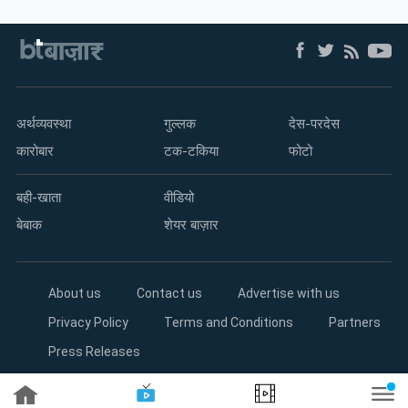
म्यूचुअल
फंड
अर्थव्यवस्था
गुल्लक
देस-परदेस
कारोबार
टक-टकिया
फोटो
बही-खाता
वीडियो
बेबाक
शेयर बाज़ार
About us
Contact us
Advertise with us
Privacy Policy
Terms and Conditions
Partners
Press Releases
Copyright©2026 Living Media India Limited. For reprint rights: