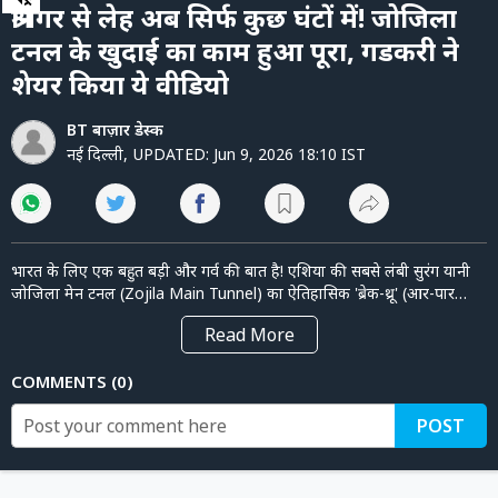
of
पर्सनल
श्रीनगर से लेह अब सिर्फ कुछ घंटों में! जोजिला
4
फाइनेंस
minutes,
टनल के खुदाई का काम हुआ पूरा, गडकरी ने
38
seconds
टेक्नोलॉजी
शेयर किया ये वीडियो
म्यूचु्अल
BT बाज़ार डेस्क
फंड
नई दिल्ली
,
UPDATED:
Jun 9, 2026 18:10 IST
ऑटो
मार्केट
भारत के लिए एक बहुत बड़ी और गर्व की बात है! एशिया की सबसे लंबी सुरंग यानी
जोजिला मेन टनल (Zojila Main Tunnel) का ऐतिहासिक 'ब्रेक-थ्रू' (आर-पार
खुदाई का काम) पूरा हो चुका है। केंद्रीय मंत्री नितिन गडकरी ने इस खास पल का एक
शेयर
Read
More
शानदार वीडियो शेयर किया है और इसे भारतीय इंजीनियरों की ताकत और कमाल
बाज़ार
का नमूना बताया है। यह सुरंग बनने से अब श्रीनगर, कारगिल और लेह-लद्दाख के बीच
COMMENTS
0
ट्रेंडिंग
का रास्ता हर मौसम में खुला रहेगा—चाहे कितनी भी बर्फबारी क्यों न हो। इससे न
सिर्फ वहां के लोगों की जिंदगी आसान होगी, बल्कि हमारी सेना के लिए भी बॉर्डर तक
बिजनेस
POST
पहुंचना बहुत आसान हो जाएगा।
न्यूज
वीडियो