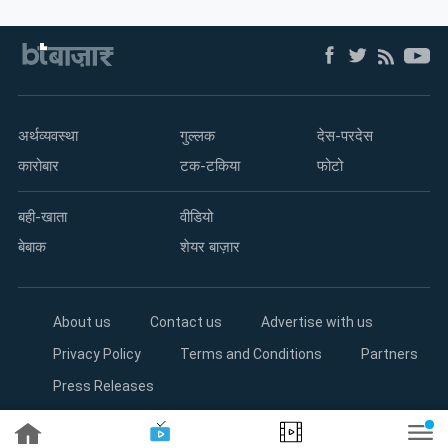
म्यूचुअल
फंड
अर्थव्यवस्था
गुल्लक
देस-परदेस
कारोबार
टक-टकिया
फोटो
बही-खाता
वीडियो
बेबाक
शेयर बाज़ार
About us
Contact us
Advertise with us
Privacy Policy
Terms and Conditions
Partners
Press Releases
Copyright©2026 Living Media India Limited. For reprint rights: