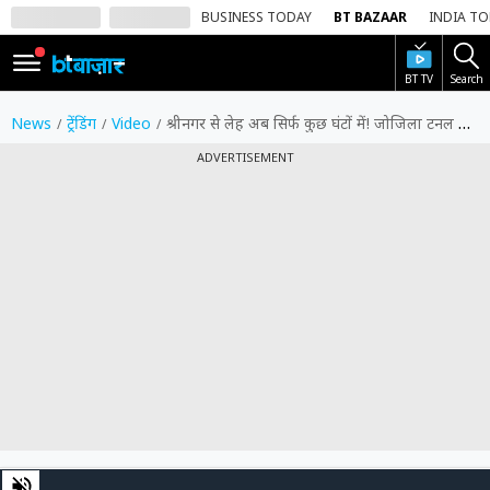
BUSINESS TODAY
BT BAZAAR
INDIA T
BT TV
Search
SIGN
IN
News
ट्रेंडिंग
Video
श्रीनगर से लेह अब सिर्फ कुछ घंटों में! जोजिला टनल के खुदाई का काम हुआ पूरा, गडकरी ने शेयर किया ये वीडियो
Dark
ADVERTISEMENT
Mode
होम
शेयर
बाज़ार
वीडियो
ट्रेंडिंग
बिजनेस
00:08
04:38
न्यूज
0