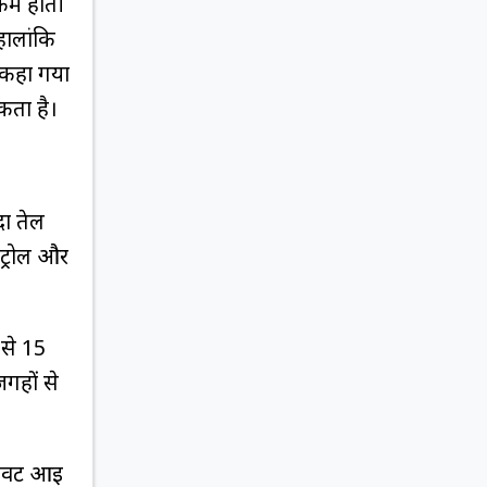
 कम होती
हालांकि
ह कहा गया
कता है।
दा तेल
ेट्रोल और
 से 15
गहों से
गिरावट आई