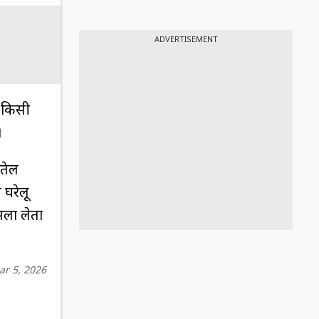
ADVERTISEMENT
न किसी
।
 तेल
 घरेलू
सला लेता
ar 5, 2026