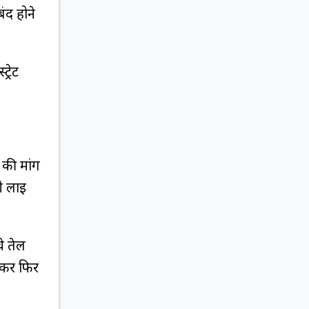
ंद होने
्रेट
 की मांग
ी लाई
े तेल
़कर फिर