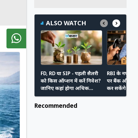
ALSO WATCH
FD, RD या SIP - पहली सैलरी
RBI के नए निय
को किस ऑप्शन में करें निवेश?
पर बैंक और रिक
जानिए कहां होगा अधिक
कर सकेंगे मनम
फायदा
अपने नए अधि
Recommended