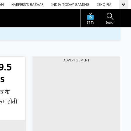
AN
HARPERS'S BAZAAR
INDIA TODAY GAMING
ISHQ FM
BT TV
Search
ADVERTISEMENT
 9.5
ls
्र के
 कम होती