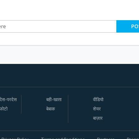
PO
देस-परदेस
बही-खाता
वीडियो
फोटो
बेबाक
शेयर
बाज़ार