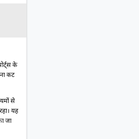
र्ट्स के
िना कट
यमों से
 रहा। यह
का जा