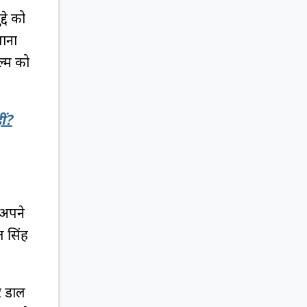
दे को
बाना
्म को
ीं?
-अपने
त सिंह
र डाल