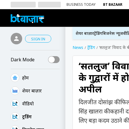
BUSINESS TODAY
BT BAZAAR
शेयर बाज़ार
ट्रेंडिंग
बिजनेस न्यूज
वीड
SIGN IN
News
ट्रेंडिंग
‘सतलुज’ विवाद के बी
Dark Mode
‘सतलुज’ विव
के गुरुद्वारों म
होम
अपील
शेयर बाज़ार
दिलजीत दोसांझ की फिल्
वीडियो
सिंह खालरा की कहानी दब
ट्रेंडिंग
लिए बड़ा कदम उठाने की त