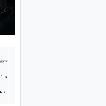
 कहानी
ेमिनार
ार के