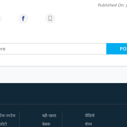
Published On:
PO
देस-परदेस
बही-खाता
वीडियो
फोटो
बेबाक
शेयर