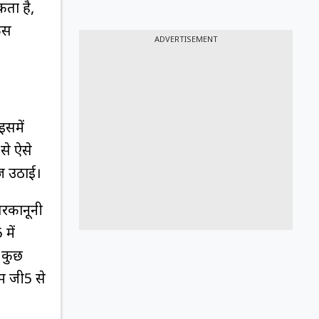
ता है,
िस
ADVERTISEMENT
इसमें
से ऐसे
ाज उठाई।
ैरकानूनी
में
े कुछ
म जी5 से