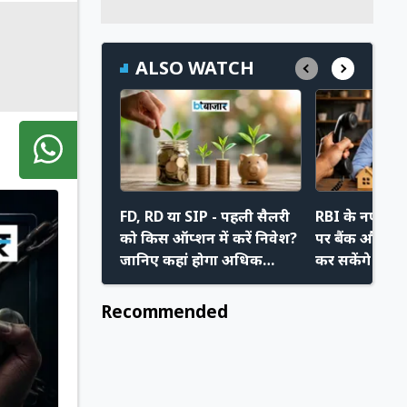
ALSO WATCH
FD, RD या SIP - पहली सैलरी
RBI के नए निय
को किस ऑप्शन में करें निवेश?
पर बैंक और रिक
जानिए कहां होगा अधिक
कर सकेंगे मनम
फायदा
अपने नए अधि
Recommended