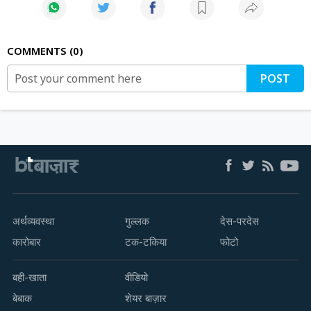
COMMENTS
0
POST
अर्थव्यवस्था
गुल्लक
देस-परदेस
कारोबार
टक-टकिया
फोटो
बही-खाता
वीडियो
बेबाक
शेयर बाज़ार