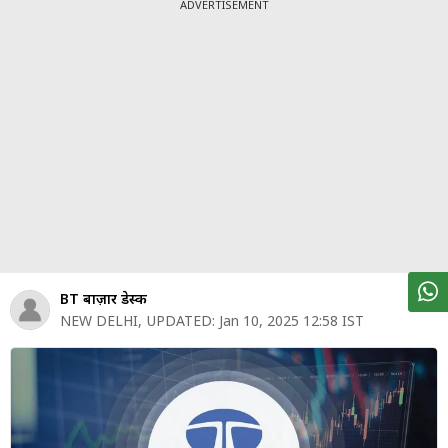
पर्सनल
ADVERTISEMENT
फाइनेंस
टेक्नोलॉजी
म्यूचु्अल
फंड
ऑटो
मार्केट
शेयर
BT बाज़ार डेस्क
बाज़ार
NEW DELHI
,
UPDATED:
Jan 10, 2025 12:58 IST
ट्रेंडिंग
बिजनेस
न्यूज
वीडियो