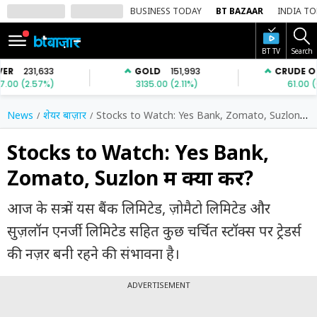
BUSINESS TODAY
BT BAZAAR
INDIA T
BT TV
Search
SIGN
IN
Dark
Mode
News
शेयर बाज़ार
Stocks to Watch: Yes Bank, Zomato, Suzlon में क्या करें?
होम
Stocks to Watch: Yes Bank,
Zomato, Suzlon में क्या करें?
शेयर
बाज़ार
आज के सत्र में यस बैंक लिमिटेड, ज़ोमैटो लिमिटेड और
वीडियो
सुज़लॉन एनर्जी लिमिटेड सहित कुछ चर्चित स्टॉक्स पर ट्रेडर्स
ट्रेंडिंग
की नज़र बनी रहने की संभावना है।
बिजनेस
ADVERTISEMENT
न्यूज