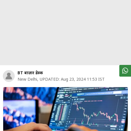
पर्सनल
फाइनेंस
टेक्नोलॉजी
म्यूचु्अल
फंड
ऑटो
मार्केट
BT बाज़ार डेस्क
New Delhi
,
UPDATED:
Aug 23, 2024 11:53 IST
शेयर
बाज़ार
ट्रेंडिंग
बिजनेस
न्यूज
वीडियो