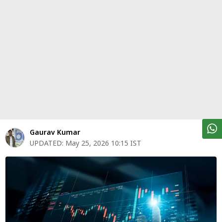
पर्सनल
फाइनेंस
टेक्नोलॉजी
म्यूचु्अल
फंड
ऑटो
मार्केट
Gaurav Kumar
UPDATED:
May 25, 2026 10:15 IST
शेयर
बाज़ार
ट्रेंडिंग
बिजनेस
न्यूज
वीडियो