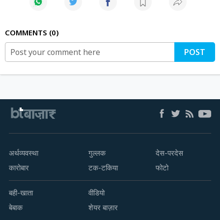
COMMENTS
0
POST
अर्थव्यवस्था
गुल्लक
देस-परदेस
कारोबार
टक-टकिया
फोटो
बही-खाता
वीडियो
बेबाक
शेयर बाज़ार