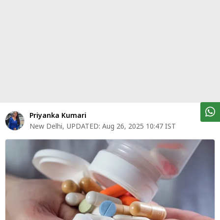
पर्सनल
फाइनेंस
टेक्नोलॉजी
म्यूचु्अल
फंड
ऑटो
मार्केट
Priyanka Kumari
New Delhi
,
UPDATED:
Aug 26, 2025 10:47 IST
शेयर
बाज़ार
ट्रेंडिंग
बिजनेस
न्यूज
वीडियो