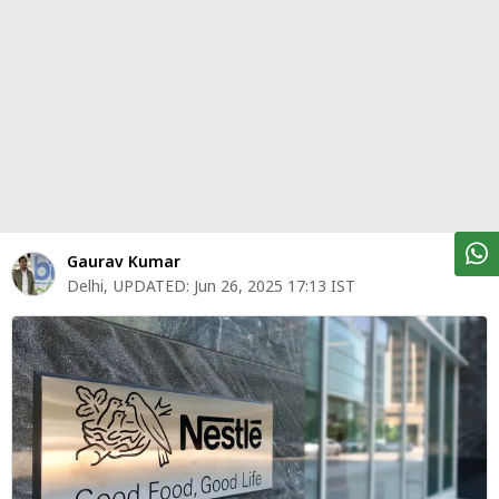
पर्सनल
फाइनेंस
टेक्नोलॉजी
म्यूचु्अल
फंड
ऑटो
मार्केट
Gaurav Kumar
Delhi
,
UPDATED:
Jun 26, 2025 17:13 IST
शेयर
बाज़ार
ट्रेंडिंग
बिजनेस
न्यूज
वीडियो