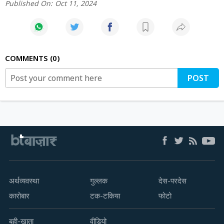
Published On:
Oct 11, 2024
COMMENTS
0
POST
अर्थव्यवस्था
गुल्लक
देस-परदेस
कारोबार
टक-टकिया
फोटो
बही-खाता
वीडियो