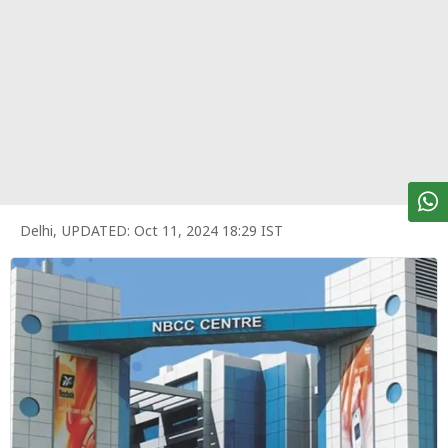
पर्सनल
फाइनेंस
टेक्नोलॉजी
म्यूचु्अल
फंड
ऑटो
मार्केट
Delhi
,
UPDATED:
Oct 11, 2024 18:29 IST
शेयर
बाज़ार
ट्रेंडिंग
बिजनेस
न्यूज
वीडियो