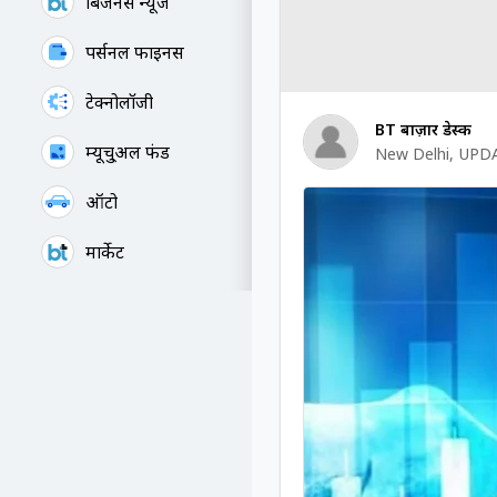
बिजनेस न्यूज
पर्सनल फाइनेंस
टेक्नोलॉजी
BT बाज़ार डेस्क
म्यूचु्अल फंड
New Delhi
,
UPDA
ऑटो
मार्केट