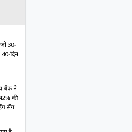
, जो 30-
जो 40-दिन
 बैंक ने
 1.42% की
ंग सैंग
आता है