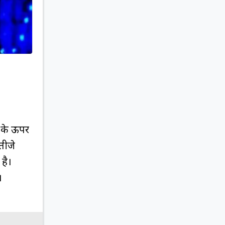
ं के ऊपर
तीजे
है।
।