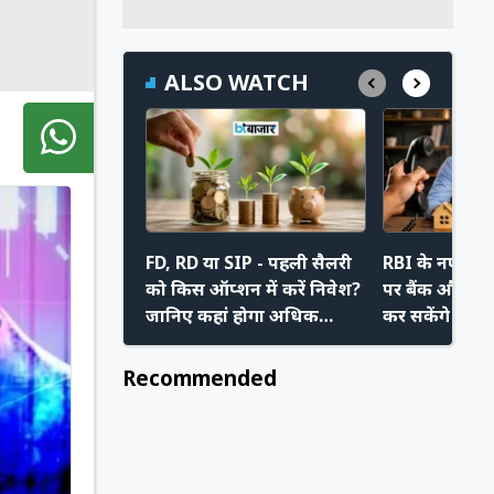
ALSO WATCH
FD, RD या SIP - पहली सैलरी
RBI के नए निय
को किस ऑप्शन में करें निवेश?
पर बैंक और रिक
जानिए कहां होगा अधिक
कर सकेंगे मनम
फायदा
अपने नए अधि
Recommended