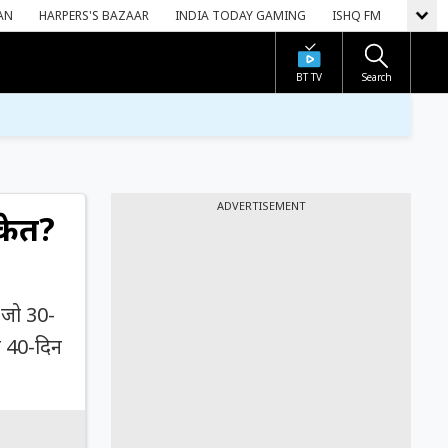
AN
HARPERS'S BAZAAR
INDIA TODAY GAMING
ISHQ FM
BT TV
Search
ADVERTISEMENT
केत?
, जो 30-
जो 40-दिन