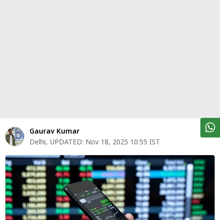
पर्सनल
फाइनेंस
टेक्नोलॉजी
म्यूचु्अल
फंड
ऑटो
मार्केट
Gaurav Kumar
Delhi
,
UPDATED:
Nov 18, 2025 10:55 IST
शेयर
बाज़ार
ट्रेंडिंग
बिजनेस
न्यूज
वीडियो