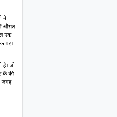
 में
 में औसत
ेवल एक
क बड़ा
 है। जो
रैंक की
हतर जगह