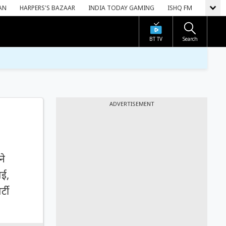
AN
HARPERS'S BAZAAR
INDIA TODAY GAMING
ISHQ FM
BT TV
Search
ADVERTISEMENT
ने
बई,
्टी