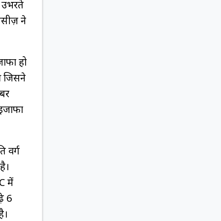
ं उभरते
लिसीज़ ने
इजाफा हो
की जिसने
ंबर
ा इजाफा
ि वर्ग
है।
 में
़े 6
है।