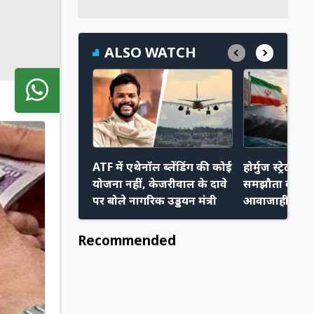
ALSO WATCH
ATF में एथेनॉल ब्लेंडिंग की कोई
होर्मुज स्ट्रेट प
योजना नहीं, केजरीवाल के दावे
समझौता करीब,
पर बोले नागरिक उड्डयन मंत्री
आवाजाही हो स
Recommended