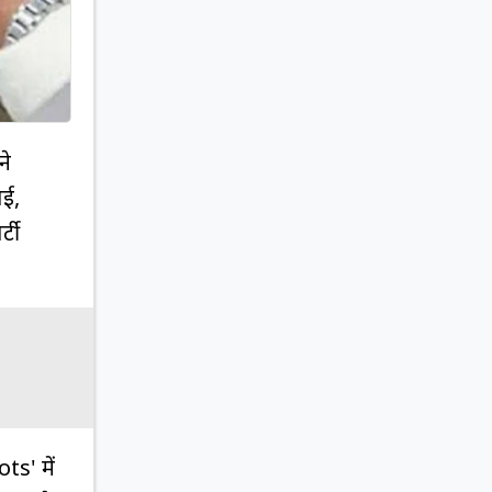
ने
बई,
्टी
ts' में