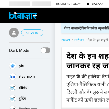
BUSINESS TODAY
BT BAZAAR
शेयर बाज़ार
ट्रेंडिंग
बिजनेस न्यूज
वीड
SIGN IN
News
कारोबार
देश के इन शहरों
Dark Mode
देश के इन शह
जानकर रह जाए
होम
नाइट फ्रैंक की हालिया रिप
शेयर बाज़ार
एशिया-पैसिफिक यानी AP
वीडियो
दिल्ली और बेंगलुरु ने लग्
ट्रेंडिंग
मार्केट को ऊंची छलांग ल