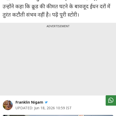
पर्सनल
उन्होंने कहा कि क्रूड की कीमत घटने के बावजूद ईंधन दरों में
फाइनेंस
तुरंत कटौती संभव नहीं है। पढ़ें पूरी स्टोरी।
टेक्नोलॉजी
ADVERTISEMENT
म्यूचु्अल
फंड
ऑटो
मार्केट
शेयर
बाज़ार
ट्रेंडिंग
बिजनेस
न्यूज
Franklin Nigam
UPDATED:
Jun 18, 2026 10:59 IST
वीडियो