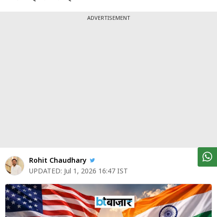
पर्सनल
फाइनेंस
ADVERTISEMENT
टेक्नोलॉजी
म्यूचु्अल
फंड
ऑटो
मार्केट
शेयर
बाज़ार
Rohit Chaudhary
ट्रेंडिंग
UPDATED:
Jul 1, 2026 16:47 IST
बिजनेस
न्यूज
वीडियो