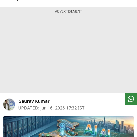
पर्सनल
फाइनेंस
ADVERTISEMENT
टेक्नोलॉजी
म्यूचु्अल
फंड
ऑटो
मार्केट
शेयर
बाज़ार
Gaurav Kumar
ट्रेंडिंग
UPDATED:
Jun 16, 2026 17:32 IST
बिजनेस
न्यूज
वीडियो