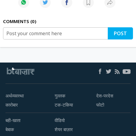
COMMENTS
0
POST
अर्थव्यवस्था
गुल्लक
देस-परदेस
कारोबार
टक-टकिया
फोटो
बही-खाता
वीडियो
बेबाक
शेयर बाज़ार