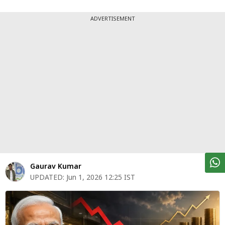
पर्सनल
फाइनेंस
ADVERTISEMENT
टेक्नोलॉजी
म्यूचु्अल
फंड
ऑटो
मार्केट
शेयर
बाज़ार
Gaurav Kumar
ट्रेंडिंग
UPDATED:
Jun 1, 2026 12:25 IST
बिजनेस
न्यूज
वीडियो