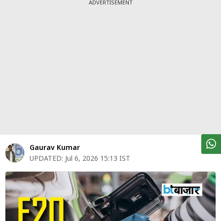
पर्सनल
ADVERTISEMENT
फाइनेंस
टेक्नोलॉजी
म्यूचु्अल
फंड
ऑटो
मार्केट
शेयर
Gaurav Kumar
बाज़ार
UPDATED:
Jul 6, 2026 15:13 IST
ट्रेंडिंग
बिजनेस
न्यूज
वीडियो