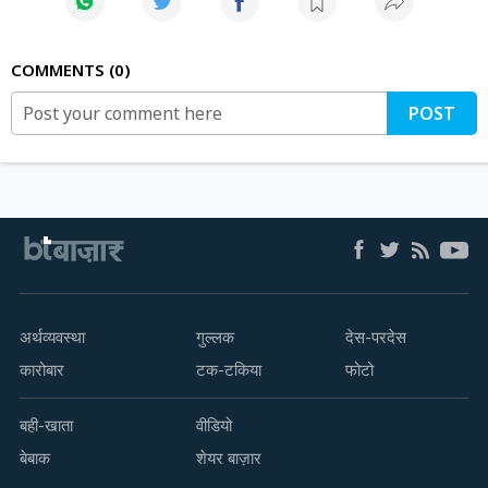
COMMENTS
0
POST
अर्थव्यवस्था
गुल्लक
देस-परदेस
कारोबार
टक-टकिया
फोटो
बही-खाता
वीडियो
बेबाक
शेयर बाज़ार