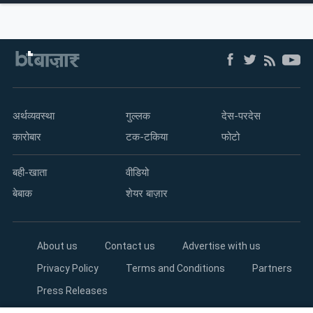
आधारित यह रिपोर्ट आपको भारत के आर्थिक इतिहास का एक नया नजरिया देगी।
म्यूचुअल
फंड
अर्थव्यवस्था
गुल्लक
देस-परदेस
कारोबार
टक-टकिया
फोटो
बही-खाता
वीडियो
बेबाक
शेयर बाज़ार
About us
Contact us
Advertise with us
Privacy Policy
Terms and Conditions
Partners
Press Releases