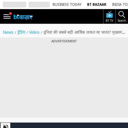
BUSINESS TODAY
BT BAZAAR
INDIA T
BT TV
Search
SIGN
IN
News
ट्रेंडिंग
Video
दुनिया की सबसे बड़ी आर्थिक ताकत था भारत? मुख्यमंत्री योगी आदित्यनाथ ने विस्तार से बताया- कैसे थी भारत की अर्थव्यवस्था मजबूत?
Dark
ADVERTISEMENT
Mode
होम
शेयर
बाज़ार
वीडियो
ट्रेंडिंग
बिजनेस
न्यूज
0