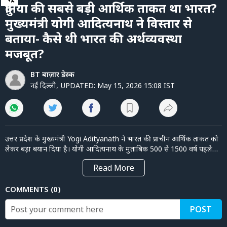
of
पर्सनल
दुनिया की सबसे बड़ी आर्थिक ताकत था भारत?
3
फाइनेंस
minutes,
मुख्यमंत्री योगी आदित्यनाथ ने विस्तार से
28
seconds
टेक्नोलॉजी
बताया- कैसे थी भारत की अर्थव्यवस्था
मजबूत?
म्यूचु्अल
फंड
BT बाज़ार डेस्क
नई दिल्ली
,
UPDATED:
May 15, 2026 15:08 IST
ऑटो
मार्केट
उत्तर प्रदेश के मुख्यमंत्री Yogi Adityanath ने भारत की प्राचीन आर्थिक ताकत को
लेकर बड़ा बयान दिया है। योगी आदित्यनाथ के मुताबिक 500 से 1500 वर्ष पहले
शेयर
बाज़ार
दुनिया की अर्थव्यवस्था में भारत की हिस्सेदारी लगभग 44 से 45 प्रतिशत थी। उन्होंने
Read
More
भारत की कृषि शक्ति, हस्तशिल्प, MSME नेटवर्क, मैन्युफैक्चरिंग क्षमता और
ट्रेंडिंग
वैश्विक व्यापार मॉडल को इसकी सबसे बड़ी वजह बताया। इस वीडियो में जानिए क्या
COMMENTS
0
सच में भारत कभी दुनिया की सबसे बड़ी आर्थिक महाशक्ति था? कैसे भारतीय
बिजनेस
न्यूज
कारीगर, व्यापार और खेती ने भारत को वैश्विक आर्थिक केंद्र बनाया? साथ ही
POST
समझिए इतिहासकारों और आर्थिक डेटा के आधार पर इस दावे का विश्लेषण। भारत
वीडियो
की प्राचीन अर्थव्यवस्था, ग्लोबल ट्रेड, मैन्युफैक्चरिंग और सांस्कृतिक ताकत पर