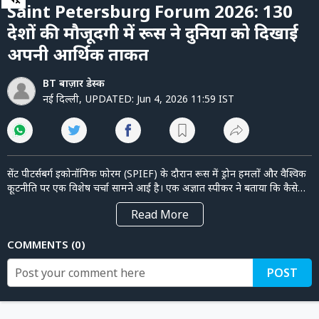
of
पर्सनल
Saint Petersburg Forum 2026: 130
1
फाइनेंस
minute,
देशों की मौजूदगी में रूस ने दुनिया को दिखाई
34
seconds
टेक्नोलॉजी
अपनी आर्थिक ताकत
म्यूचु्अल
BT बाज़ार डेस्क
फंड
नई दिल्ली
,
UPDATED:
Jun 4, 2026 11:59 IST
ऑटो
मार्केट
सेंट पीटर्सबर्ग इकोनॉमिक फोरम (SPIEF) के दौरान रूस में ड्रोन हमलों और वैश्विक
कूटनीति पर एक विशेष चर्चा सामने आई है। एक अज्ञात स्पीकर ने बताया कि कैसे
फोरम के दौरान सेंट पीटर्सबर्ग में करीब 50 ड्रोन अटैक हुए हैं। स्पीकर के अनुसार,
शेयर
Read
More
'पहली बार ऐसा होगा जब America participate करेगा।' इसके अलावा, यह भी
बाज़ार
बताया गया कि ईरान युद्ध के कारण अमेरिका और अन्य देश अब रूस के साथ जुड़
COMMENTS
0
ट्रेंडिंग
रहे हैं। प्रतिबंधों के बावजूद रूस ने आर्थिक मजबूती दिखाई है और चीन के साथ
मिलकर ग्लोबल इकोनॉमिक ऑर्डर और पावर बैलेंस को बदल रहा है। इस फोरम में
बिजनेस
POST
कई देशों के नेता और यूट्यूब इन्फ्लुएंसर्स भी हिस्सा ले रहे हैं।
न्यूज
वीडियो