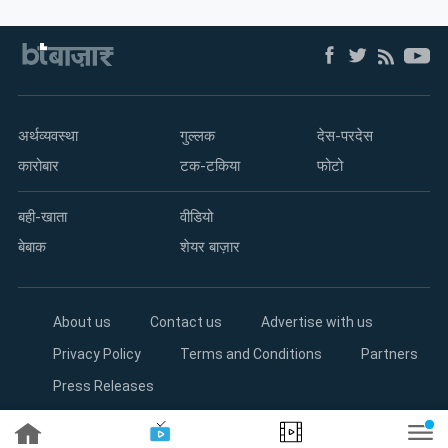
म्यूचुअल
फंड
अर्थव्यवस्था
गुल्लक
देस-परदेस
कारोबार
टक-टकिया
फोटो
बही-खाता
वीडियो
बेबाक
शेयर बाज़ार
About us
Contact us
Advertise with us
Privacy Policy
Terms and Conditions
Partners
Press Releases
Copyright©2026 Living Media India Limited. For reprint rights: