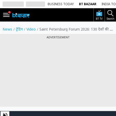
BUSINESS TODAY
BT BAZAAR
INDIA T
BT TV
Search
SIGN
IN
News
ट्रेंडिंग
Video
Saint Petersburg Forum 2026: 130 देशों की मौजूदगी में रूस ने दुनिया को दिखाई अपनी आर्थिक ताकत
Dark
ADVERTISEMENT
Mode
होम
शेयर
बाज़ार
वीडियो
ट्रेंडिंग
बिजनेस
न्यूज
0