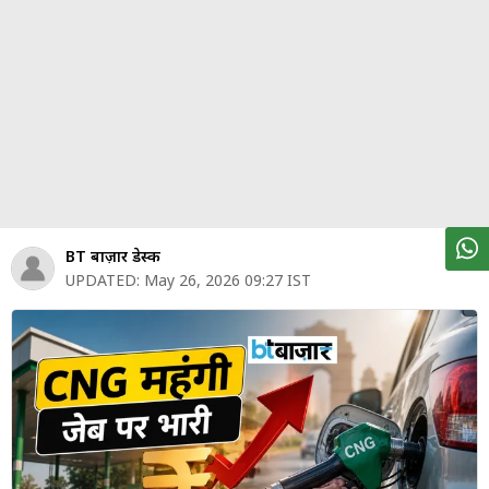
पर्सनल
फाइनेंस
टेक्नोलॉजी
म्यूचु्अल
फंड
ऑटो
मार्केट
BT बाज़ार डेस्क
UPDATED:
May 26, 2026 09:27 IST
शेयर
बाज़ार
ट्रेंडिंग
बिजनेस
न्यूज
वीडियो