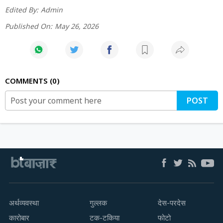
Edited By:
Admin
Published On:
May 26, 2026
COMMENTS
0
POST
अर्थव्यवस्था
गुल्लक
देस-परदेस
कारोबार
टक-टकिया
फोटो