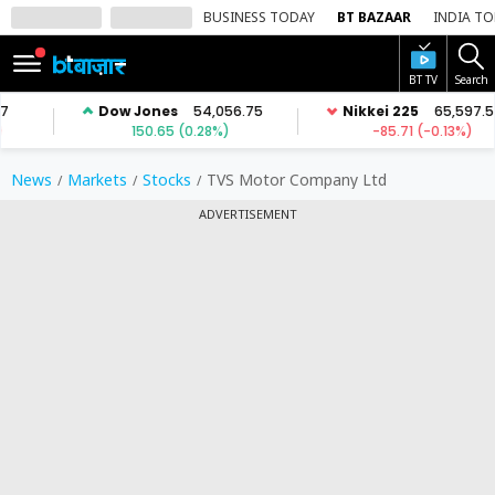
BUSINESS TODAY
BT BAZAAR
INDIA T
BT TV
Search
SIGN
IN
Dark
Mode
News
Markets
Stocks
TVS Motor Company Ltd
ADVERTISEMENT
होम
शेयर
बाज़ार
वीडियो
ट्रेंडिंग
बिजनेस
न्यूज