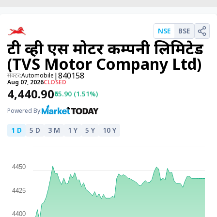
पर्सनल
फाइनेंस
NSE
BSE
टेक्नोलॉजी
टी व्ही एस मोटर कम्पनी लिमिटेड
म्यूचु्अल
(TVS Motor Company Ltd)
फंड
|
840158
सेक्टर:
Automobile
Aug 07, 2026
CLOSED
ऑटो
₹4,440.90
₹65.90 (1.51%)
मार्केट
Powered By:
1 D
5 D
3 M
1 Y
5 Y
10 Y
शेयर
बाज़ार
ट्रेंडिंग
4450
बिजनेस
न्यूज
4425
वीडियो
4400