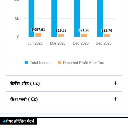
0
2022
2023
2024
2025
2026
5k
1,057.61
1,057.61
891.26
891.26
819.55
819.55
832.76
832.76
0
Jun 2026
Mar 2026
Dec 2025
Sep 2025
Total Income
Reported Profit After Tax
+
बैलेंस शीट (₹ Cr.)
+
कैश फ्लो (₹ Cr.)
क्वार्टरली
ईयरली
20k
क्वार्टरली
ईयरली
16,453.72
16,453.72
शेयर होल्डिंग पैटर्न
15,059.38
15,059.38
20k
14,745.22
14,745.22