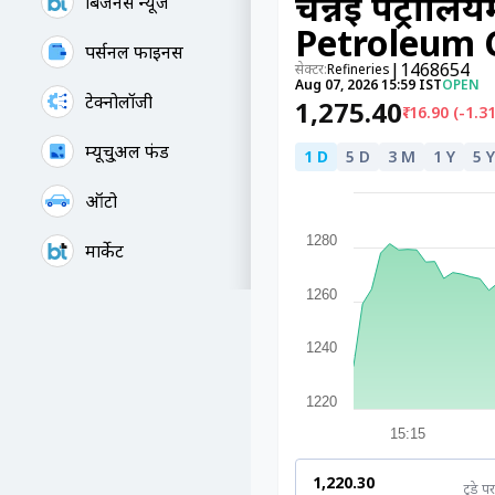
चेन्नई पेट्रो
बिजनेस न्यूज
Petroleum 
पर्सनल फाइनेंस
|
1468654
सेक्टर:
Refineries
Aug 07, 2026 15:59 IST
OPEN
टेक्नोलॉजी
₹1,275.40
₹-16.90 (-1.3
म्यूचु्अल फंड
1 D
5 D
3 M
1 Y
5 Y
ऑटो
1280
मार्केट
1260
1240
1220
15:15
₹1,220.30
टुडे पर