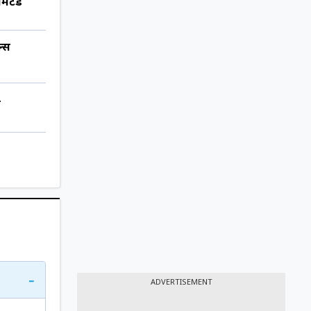
िमिटेड
ल्स
ड
-
ADVERTISEMENT