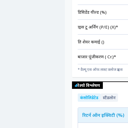
डिविडेंड यील्ड (%)
प्राइस टू अर्निंग (P/E) (X)*
प्रति शेयर कमाई (₹)
बाजार पूंजीकरण (₹ Cr.)*
* वैल्यू एस ऑफ लास्ट क्लोज प्राइस
रेश्यो विश्लेषण
कंसोलिडेटेड
स्टैंडलोन
रिटर्न ऑन इक्विटी (%)