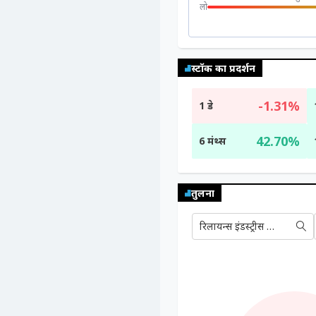
लो
स्टॉक का प्रदर्शन
-1.31%
1 डे
42.70%
6 मंथ्स
तुलना
रिलायन्स इंडस्ट्रीस लिमिटेड