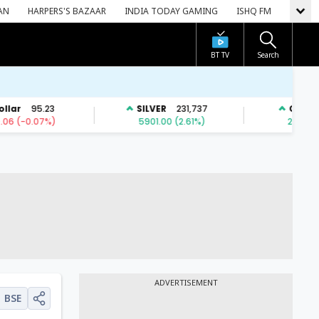
AN
HARPERS'S BAZAAR
INDIA TODAY GAMING
ISHQ FM
BT TV
Search
ADVERTISEMENT
BSE