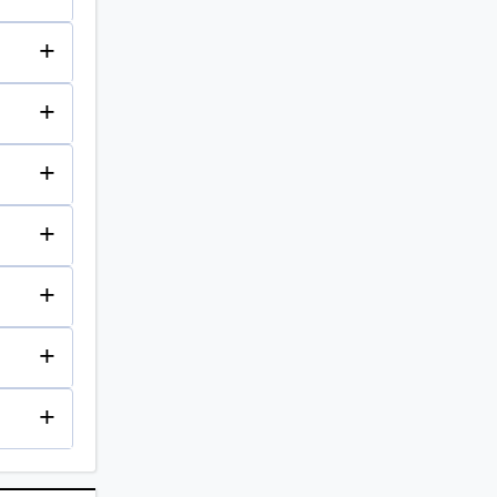
+
+
+
+
+
+
+