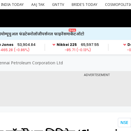
INDIA TODAY
AAJ TAK
GNTTV
BRIDE'S TODAY
COSMOPOLITI
New
ियो
म्यूचुअल फंड
टेक्नोलॉजी
पर्सनल फाइनेंस
मार्केट
ऑटो
ennai Petroleum Corporation Ltd
ADVERTISEMENT
NSE